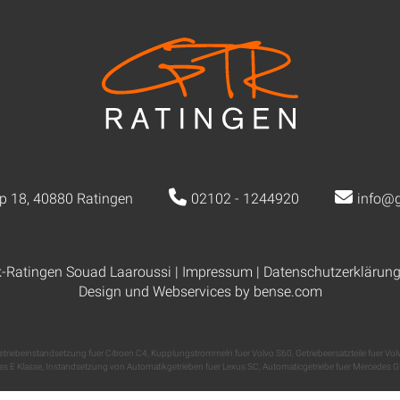
p 18, 40880 Ratingen
02102 - 1244920
info@g
k-Ratingen Souad Laaroussi |
Impressum
|
Datenschutzerklärun
Design und Webservices by
bense.com
etriebeinstandsetzung fuer Citroen C4
,
Kupplungstrommeln fuer Volvo S60
,
Getriebeersatzteile fuer Vol
s E Klasse
,
Instandsetzung von Automatikgetrieben fuer Lexus SC
,
Automaticgetriebe fuer Mercedes G