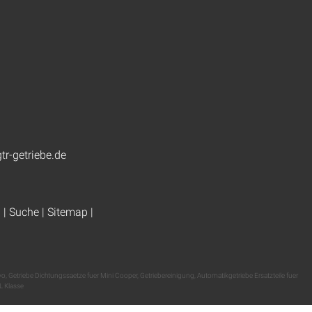
tr-getriebe.de
g
|
Suche
|
Sitemap
|
vo
,
Getriebe Dichtungssaetze fuer Mini Cooper
,
Getriebereinigung
,
Automatikgetriebe Ersatzteile fuer
L Klasse