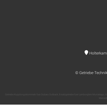
Holterkam
© Getriebe-Techni
Getriebe Kupplungstrommeln fuer Subaru Outback
,
Ersatzgetriebe fuer Lamborghini Murcielago
,
G
Mercede