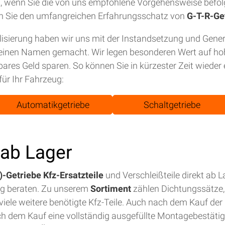
tet, wenn Sie die von uns empfohlene Vorgehensweise befol
n Sie den umfangreichen Erfahrungsschatz von
G-T-R-Ge
isierung haben wir uns mit der Instandsetzung und Gene
einen Namen gemacht. Wir legen besonderen Wert auf hohe
bares Geld sparen. So können Sie in kürzester Zeit wiede
für Ihr Fahrzeug:
Automatikgetriebe
Schaltgetriebe
t ab Lager
-Getriebe Kfz-Ersatzteile
und Verschleißteile direkt ab 
ig beraten. Zu unserem
Sortiment
zählen Dichtungssätze, 
iele weitere benötigte Kfz-Teile. Auch nach dem Kauf der E
ch dem Kauf eine vollständig ausgefüllte Montagebestäti