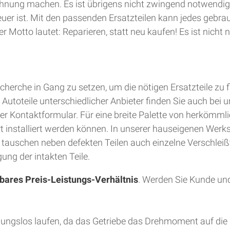
hnung machen. Es ist übrigens nicht zwingend notwendig
teuer ist. Mit den passenden Ersatzteilen kann jedes gebra
 Motto lautet: Reparieren, statt neu kaufen! Es ist nich
herche in Gang zu setzen, um die nötigen Ersatzteile zu 
utoteile unterschiedlicher Anbieter finden Sie auch bei u
er Kontaktformular. Für eine breite Palette von herkömmli
Ort installiert werden können. In unserer hauseigenen Wer
d tauschen neben defekten Teilen auch einzelne Verschleiß
ung der intakten Teile.
bares Preis-Leistungs-Verhältnis
. Werden Sie Kunde und
bungslos laufen, da das Getriebe das Drehmoment auf die 