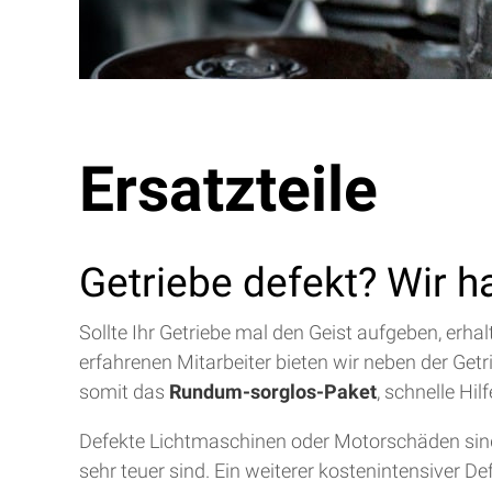
Ersatzteile
Getriebe defekt? Wir h
Sollte Ihr Getriebe mal den Geist aufgeben, erh
erfahrenen Mitarbeiter bieten wir neben der Get
somit das
Rundum-sorglos-Paket
, schnelle Hi
Defekte Lichtmaschinen oder Motorschäden sind 
sehr teuer sind. Ein weiterer kostenintensiver D