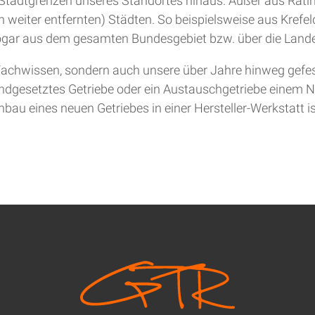
ie Stadtgrenzen unseres Standortes hinaus. Außer aus Rat
 weiter entfernten) Städten. So beispielsweise aus Krefel
gar aus dem gesamten Bundesgebiet bzw. über die Lande
achwissen, sondern auch unsere über Jahre hinweg gefesti
andgesetztes Getriebe oder ein Austauschgetriebe einem Ne
bau eines neuen Getriebes in einer Hersteller-Werkstatt is