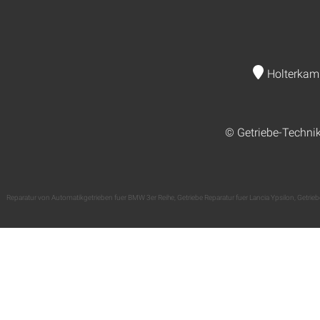
Holterkam
© Getriebe-Techni
Reparatur von Automatikgetrieben fuer BMW 3er Reihe
,
Getriebe Reparatur fuer Lancia Ypsilon
,
Getrieb