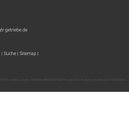
tr-getriebe.de
g
|
Suche
|
Sitemap
|
en fuer Daihatsu Copen
,
Getriebewellentausch fuer Peugeot 407
,
Kupplungskolben fuer Toyota RAV4
,