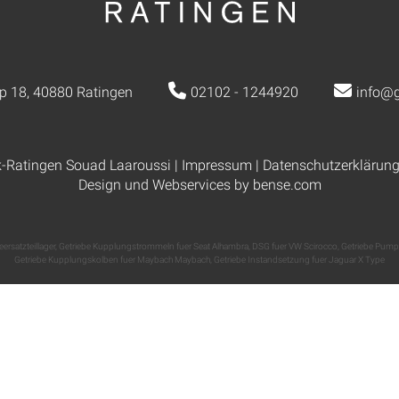
p 18, 40880 Ratingen
02102 - 1244920
info@g
k-Ratingen Souad Laaroussi |
Impressum
|
Datenschutzerklärun
Design und Webservices by
bense.com
eersatzteillager
,
Getriebe Kupplungstrommeln fuer Seat Alhambra
,
DSG fuer VW Scirocco
,
Getriebe Pump
Getriebe Kupplungskolben fuer Maybach Maybach
,
Getriebe Instandsetzung fuer Jaguar X Type