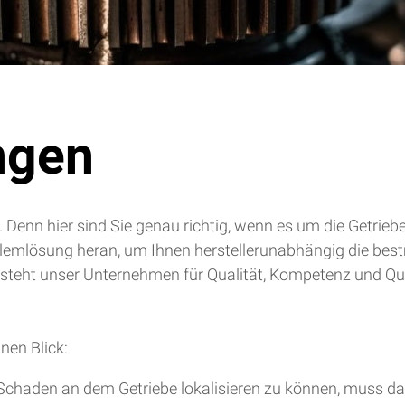
ngen
. Denn hier sind Sie genau richtig, wenn es um die Getrie
blemlösung heran, um Ihnen herstellerunabhängig die bes
 steht unser Unternehmen für Qualität, Kompetenz und Qua
nen Blick:
chaden an dem Getriebe lokalisieren zu können, muss da