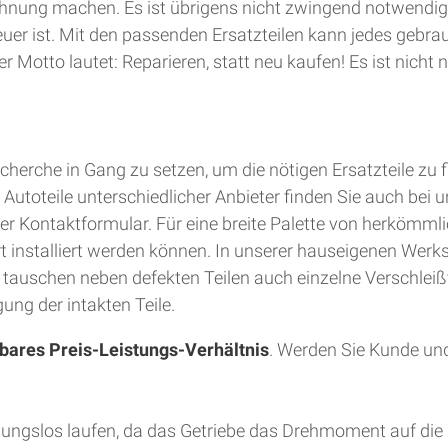
hnung machen. Es ist übrigens nicht zwingend notwendig
teuer ist. Mit den passenden Ersatzteilen kann jedes gebra
 Motto lautet: Reparieren, statt neu kaufen! Es ist nich
herche in Gang zu setzen, um die nötigen Ersatzteile zu 
utoteile unterschiedlicher Anbieter finden Sie auch bei u
er Kontaktformular. Für eine breite Palette von herkömmli
Ort installiert werden können. In unserer hauseigenen Wer
d tauschen neben defekten Teilen auch einzelne Verschleiß
ung der intakten Teile.
bares Preis-Leistungs-Verhältnis
. Werden Sie Kunde und
bungslos laufen, da das Getriebe das Drehmoment auf die 