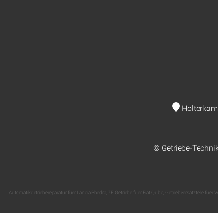
Holterkam
© Getriebe-Techni
Automatikgetriebereparatur fuer Lancia Phedra
,
ZF Getriebe fuer Fiat Qubo
,
Getriebeersatzteile fuer