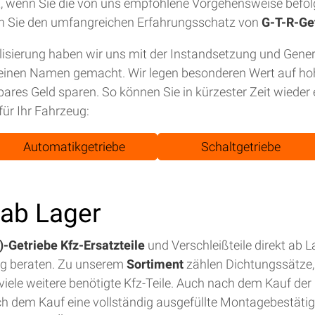
tet, wenn Sie die von uns empfohlene Vorgehensweise befol
n Sie den umfangreichen Erfahrungsschatz von
G-T-R-Ge
isierung haben wir uns mit der Instandsetzung und Gene
einen Namen gemacht. Wir legen besonderen Wert auf hohe
bares Geld sparen. So können Sie in kürzester Zeit wiede
für Ihr Fahrzeug:
Automatikgetriebe
Schaltgetriebe
t ab Lager
-Getriebe Kfz-Ersatzteile
und Verschleißteile direkt ab 
ig beraten. Zu unserem
Sortiment
zählen Dichtungssätze, 
iele weitere benötigte Kfz-Teile. Auch nach dem Kauf der E
ch dem Kauf eine vollständig ausgefüllte Montagebestäti