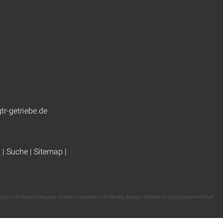
tr-getriebe.de
g
|
Suche
|
Sitemap
|
usch fuer Renault Megane
,
Getriebe Ersatzteile fuer Bentley Arnage
,
Getriebe Kupplungstrommel fuer