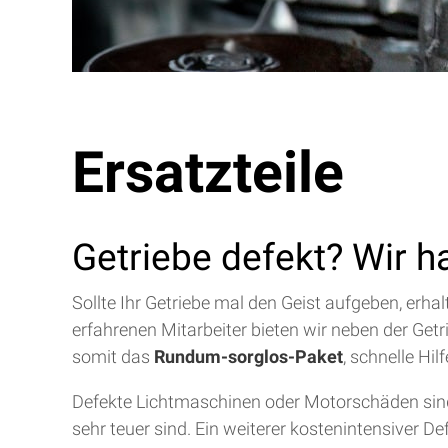
Ersatzteile
Getriebe defekt? Wir h
Sollte Ihr Getriebe mal den Geist aufgeben, erh
erfahrenen Mitarbeiter bieten wir neben der Get
somit das
Rundum-sorglos-Paket
, schnelle Hi
Defekte Lichtmaschinen oder Motorschäden sind 
sehr teuer sind. Ein weiterer kostenintensiver D