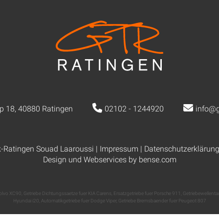
p 18, 40880 Ratingen
02102 - 1244920
info@g
k-Ratingen Souad Laaroussi |
Impressum
|
Datenschutzerklärun
Design und Webservices by
bense.com
 Volvo XC90
,
Getriebe Dichtungssaetze fuer KIA Carens
,
Ersatzgetriebe fuer Porsche 911
,
Getriebewellenta
Hyundai i20
,
Automatikgetriebe fuer Dodge Viper
,
Getriebe Bremsbaender fuer Peugeot 807