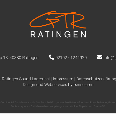
p 18, 40880 Ratingen
02102 - 1244920
info@g
k-Ratingen Souad Laaroussi |
Impressum
|
Datenschutzerklärun
Design und Webservices by
bense.com
 Continental
,
Getriebeersatzteile fuer Porsche 911
,
gebrauchte Getriebe fuer Land Rover Defender
,
Getrieb
Fehleranalyse vor Getriebeausbau
,
Kupplungstrommeln fuer Toyota Land Cruiser V8