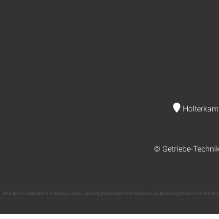
Holterkam
© Getriebe-Techni
Multitronic Getriebe fuer Dodge Viper
,
Tauschgetriebe fuer VW Scirocco
,
Automaticgetriebe fuer Bentley