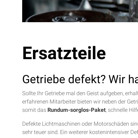
Ersatzteile
Getriebe defekt? Wir h
Sollte Ihr Getriebe mal den Geist aufgeben, erh
erfahrenen Mitarbeiter bieten wir neben der Get
somit das
Rundum-sorglos-Paket
, schnelle Hi
Defekte Lichtmaschinen oder Motorschäden sind 
sehr teuer sind. Ein weiterer kostenintensiver D