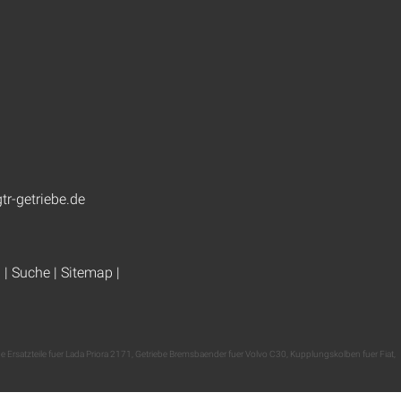
tr-getriebe.de
g
|
Suche
|
Sitemap
|
e Ersatzteile fuer Lada Priora 2171
,
Getriebe Bremsbaender fuer Volvo C30
,
Kupplungskolben fuer Fiat
,