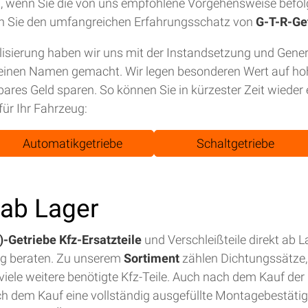
tet, wenn Sie die von uns empfohlene Vorgehensweise befol
n Sie den umfangreichen Erfahrungsschatz von
G-T-R-Ge
isierung haben wir uns mit der Instandsetzung und Gene
einen Namen gemacht. Wir legen besonderen Wert auf hohe
bares Geld sparen. So können Sie in kürzester Zeit wiede
für Ihr Fahrzeug:
Automatikgetriebe
Schaltgetriebe
t ab Lager
-Getriebe Kfz-Ersatzteile
und Verschleißteile direkt ab 
ig beraten. Zu unserem
Sortiment
zählen Dichtungssätze, 
iele weitere benötigte Kfz-Teile. Auch nach dem Kauf der E
ch dem Kauf eine vollständig ausgefüllte Montagebestäti