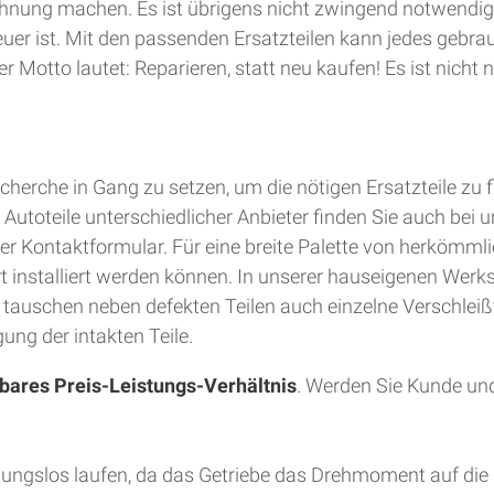
hnung machen. Es ist übrigens nicht zwingend notwendig
teuer ist. Mit den passenden Ersatzteilen kann jedes gebra
 Motto lautet: Reparieren, statt neu kaufen! Es ist nich
herche in Gang zu setzen, um die nötigen Ersatzteile zu 
utoteile unterschiedlicher Anbieter finden Sie auch bei u
er Kontaktformular. Für eine breite Palette von herkömmli
Ort installiert werden können. In unserer hauseigenen Wer
d tauschen neben defekten Teilen auch einzelne Verschleiß
ung der intakten Teile.
bares Preis-Leistungs-Verhältnis
. Werden Sie Kunde und
bungslos laufen, da das Getriebe das Drehmoment auf die 