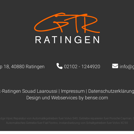
p 18, 40880 Ratingen
02102 - 1244920
info@g
k-Ratingen Souad Laaroussi |
Impressum
|
Datenschutzerklärun
Design und Webservices by
bense.com
odge Viper
,
Reparatur von Automatikgetrieben fuer Volvo S40
,
Getriebe reparieren fuer Porsche Cayman
,
Automatisches Getriebe fuer Fiat Fiorino
,
Instandsetzung von Schaltgetrieben fuer Volvo XC90