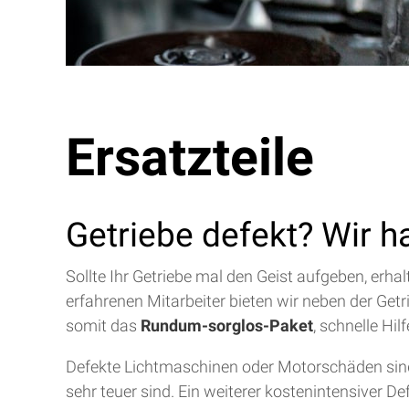
Ersatzteile
Getriebe defekt? Wir h
Sollte Ihr Getriebe mal den Geist aufgeben, erh
erfahrenen Mitarbeiter bieten wir neben der Get
somit das
Rundum-sorglos-Paket
, schnelle Hi
Defekte Lichtmaschinen oder Motorschäden sind 
sehr teuer sind. Ein weiterer kostenintensiver D