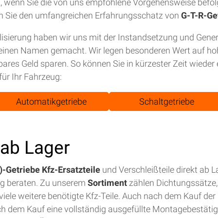
tet, wenn Sie die von uns empfohlene Vorgehensweise befol
n Sie den umfangreichen Erfahrungsschatz von
G-T-R-Ge
isierung haben wir uns mit der Instandsetzung und Gene
einen Namen gemacht. Wir legen besonderen Wert auf hohe
bares Geld sparen. So können Sie in kürzester Zeit wiede
für Ihr Fahrzeug:
Automatikgetriebe
Schaltgetriebe
t ab Lager
-Getriebe Kfz-Ersatzteile
und Verschleißteile direkt ab 
ig beraten. Zu unserem
Sortiment
zählen Dichtungssätze, 
iele weitere benötigte Kfz-Teile. Auch nach dem Kauf der E
ch dem Kauf eine vollständig ausgefüllte Montagebestäti