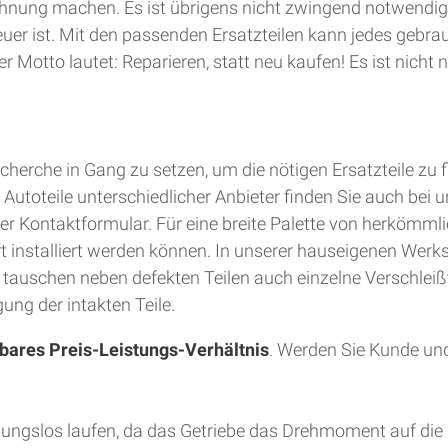
hnung machen. Es ist übrigens nicht zwingend notwendig
teuer ist. Mit den passenden Ersatzteilen kann jedes gebra
 Motto lautet: Reparieren, statt neu kaufen! Es ist nich
herche in Gang zu setzen, um die nötigen Ersatzteile zu 
utoteile unterschiedlicher Anbieter finden Sie auch bei u
er Kontaktformular. Für eine breite Palette von herkömmli
Ort installiert werden können. In unserer hauseigenen Wer
d tauschen neben defekten Teilen auch einzelne Verschleiß
ung der intakten Teile.
bares Preis-Leistungs-Verhältnis
. Werden Sie Kunde und
bungslos laufen, da das Getriebe das Drehmoment auf die 