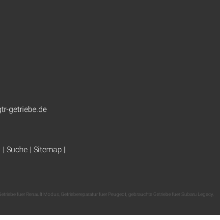
tr-getriebe.de
g
|
Suche
|
Sitemap
|
Getriebe fuer Renault Modus
,
Getriebereparatur fuer Peugeot
,
gebrauchte Getriebe fuer Subaru Legacy
,