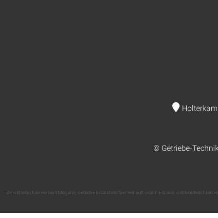
Holterkam
© Getriebe-Techni
ZF Getriebe fuer Renault Megane
,
Getriebe Ersatzteile fuer Renault Grand Espace
,
Getriebeteile fuer D